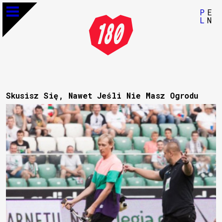
P
E
L
N
Skusisz Się, Nawet Jeśli Nie Masz Ogrodu