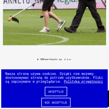
© 180heartbeats sp. z o.o.
Nasza strona używa cookies. Dzięki nim możemy
dostosowywać stronę do potrzeb użytkowników. Pliki
są zapisywane w przeglądarce.
Polityka prywatności
AKCEPTUJE
NIE AKCEPTUJE