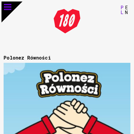
P
E
L
N
Polonez Równości