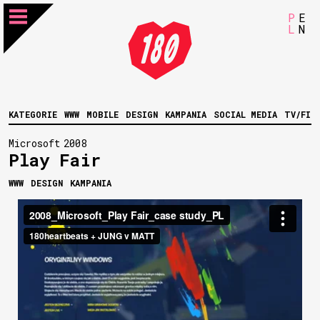
P
E
L
N
KATEGORIE
WWW
MOBILE
DESIGN
KAMPANIA
SOCIAL MEDIA
TV/FIL
Microsoft
2008
Play Fair
WWW
DESIGN
KAMPANIA