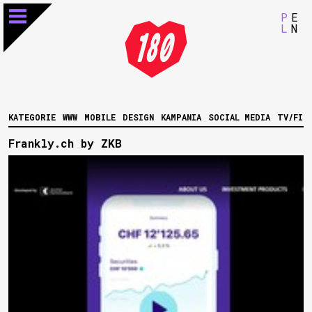
P
E
L
N
KATEGORIE
WWW
MOBILE
DESIGN
KAMPANIA
SOCIAL MEDIA
TV/FIL
Frankly.ch by ZKB